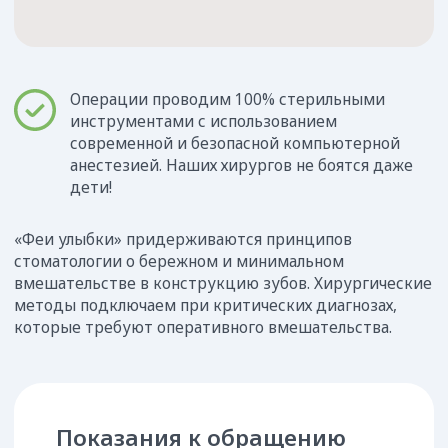
поддается коррекции
Пародонтит тяжелого характера
Ретинированная или разрушенная
восьмерка
Ортодонтические показания
Поражение и разрушение корня зуба
Зуб является сверхкомплектным
Безнадежный зуб, не подлежит лечению
Виды операций
в хирургической
стоматологии