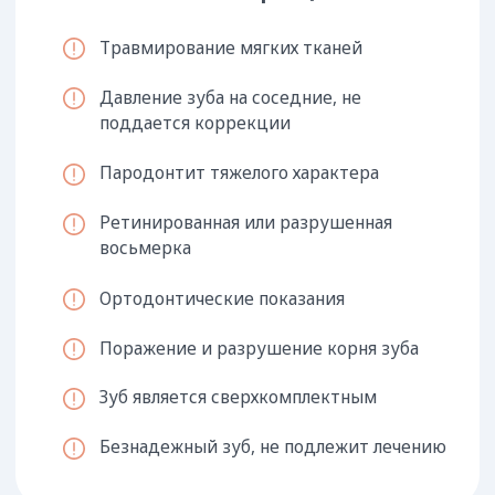
Гемисекция
Цистэктомия
Удаление больного корня
Удаление зубной кисты
Синус-лифтинг
Экстракция
Операция по костной
Удаление зуба и
пластике
«мудрости»
Этапы процедуры