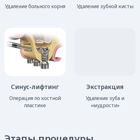
Антисептическая обработка
Шаг 6
полости рта
* если есть показания
В результате вы получите:
Своевременную помощь