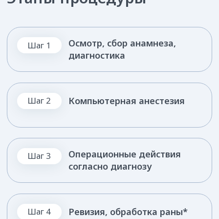
Обследование и точную диагностику
полости рта
Медицинское заключение по состоянию
здоровья ротовой полости
Маршрутную карту с планом лечения и
предварительный расчет
Оптимальное решение для устранения
проблемы
Сопровождение и поддержку на всех
этапах лечения
Инструктаж послеоперационной
реабилитации в домашних условиях
Мы вам поможем!