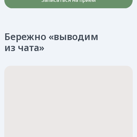
Операции проводим 100% стерильными
инструментами с использованием
современной и безопасной компьютерной
анестезией. Наших хирургов не боятся даже
дети!
«Феи улыбки» придерживаются принципов
стоматологии о бережном и минимальном
вмешательстве в конструкцию зубов. Хирургические
методы подключаем при критических диагнозах,
которые требуют оперативного вмешательства.
Показания к обращению
Травмирование мягких тканей
Давление зуба на соседние, не