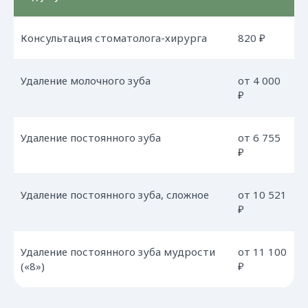
Консультация стоматолога-хирурга
820 ₽
УСЛУГИ И ЦЕНЫ
Все услуги
Удаление молочного зуба
от 4 000
Первичная консультация
₽
Профессиональная гигиена
Терапевтическая стоматология
Удаление постоянного зуба
от 6 755
Эстетическая стоматология
и ортодонтия
₽
Пародонтология
Хирургия
Удаление постоянного зуба, сложное
от 10 521
Имплантация
₽
Протезирование
Детская стоматология
Удаление постоянного зуба мудрости
от 11 100
Корпоративная стоматология
(«8»)
₽
Стоматология для беременных
Стоматологический туризм