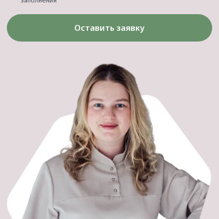
[контакты]
Нас легко найти!
+7 (861) 25-888-04
Краснодар, Гамбургская, 16
Ежедневно с 9:00 до 21:00
Мы находимся в Немецкой деревне, в торговом
центре с бесплатной парковкой на 300 мест, вход
с торца справа