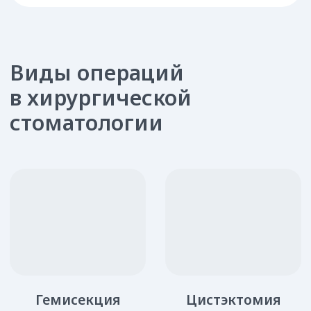
Осмотр, сбор анамнеза,
Шаг 1
диагностика
Шаг 2
Компьютерная анестезия
Операционные действия
Шаг 3
согласно диагнозу
Шаг 4
Ревизия, обработка раны*
Шаг 5
Наложение швов*