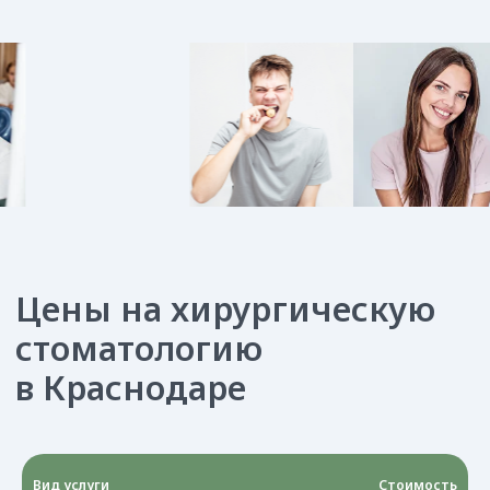
Построить маршрут
Краснодар, Гамбургская, 16
Eжедневно с 9:00 до 21:00
director@anastasiyterenteva.ru
+7 (861) 25-888-04
Вид услуги
Стоимость