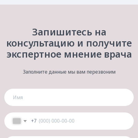
director@anastasiyterenteva.ru
+7 (861) 25-888-04
УСЛУГИ И ЦЕНЫ
Все услуги
Первичная консультация
Профессиональная гигиена
Терапевтическая стоматология
Эстетическая стоматология
и ортодонтия
Пародонтология
Хирургия
Имплантация
Протезирование