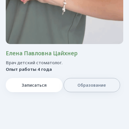
Елена Павловна Цайхнер
Построить маршрут
Врач детский стоматолог.
Опыт работы 4 года
Записаться
Образование
Краснодар, Гамбургская, 16
Eжедневно с 9:00 до 21:00