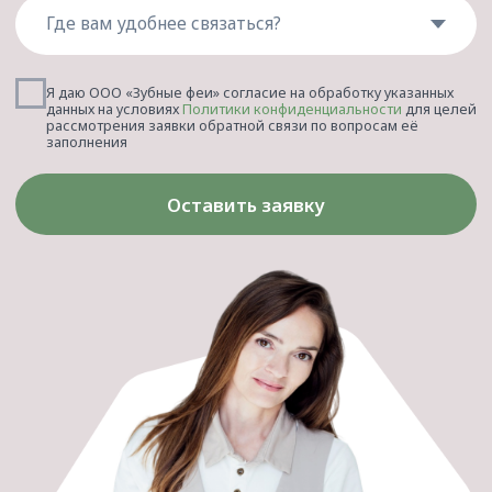
Детская стоматология
Корпоративная стоматология
Стоматология для беременных
Стоматологический туризм
КЛИНИКА
ПОМОЩЬ
О клинике
Правовая информация
Вакансии
Клубная программа
Врачи
Лицензии и сертификаты
Отзывы
Политика
Контакты
конфиденциальности
Налоговый вычет
Карта сайта
© 2024 ООО «Зубные Феи»
Лицензия Л041-01167-59/00363180