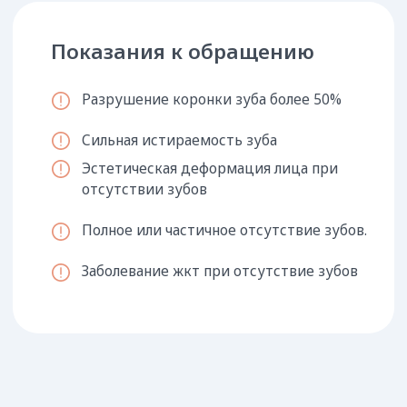
Коронка
Мостовидный
зубной протез
Искусственный зуб,
зафиксированный на
Крепится с опорой на
сохранившийся или
соседние зубы и
искусственно
требует обтачивания
вживленный зубной
опорных единиц
корень
Quattro Ti
Иммедиат-протез
«бабочка»
Съемная конструкция с
базисом и коронкой,
Одиночная коронка
удерживаемая
с кламмерами для
прозрачными крючками-
крепления
кламмерами