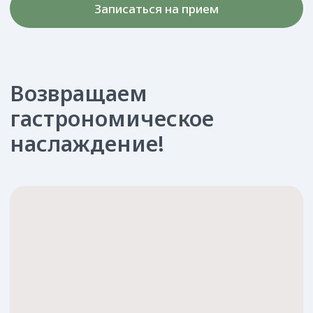
Протезирование — это процедура, которая
позволяет восстановить разрушенные или
утраченные зубы.
Метод протезирования выбирается индивидуально
для каждого пациента. При этом учитываются
состояние ротовой полости, физиологические
особенности, личные предпочтения и финансовые
возможности.
Врачи клиники «Феи улыбки» помогут вам
обрести красоту и уверенность в себе, а
также восстановить жевательную и речевую
функции.
Показания к обращению