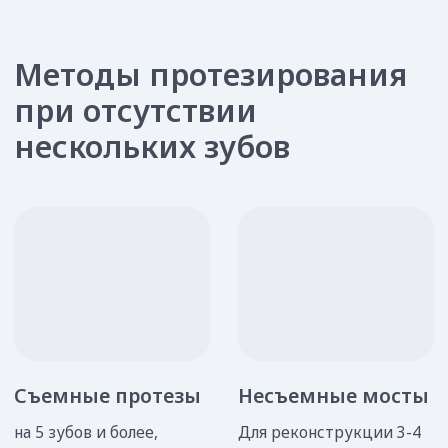
Металл
Диоксид циркония
Керамика (зубной фарфор)
Металлокерамика
Композиты
Эко пластмасса/полиомид
Этапы процедуры
Шаг 1
Подготовка ротовой полости