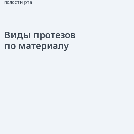
В результате вы получите:
Своевременную помощь
Обследование и точную диагностику
полости рта
Медицинское заключение и план лечения
Сопровождение на всех этапах
имплантации