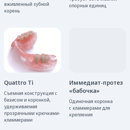
Бюгельные
All-on-4 и all-on-6
протезы
Несъемное
протезирование на
На 4 и более зубов,
имплантах, на
съемная конструкция
вживленных в костную
для замены на жесткой
ткань искусственных
металлической балке с
корнях
надежной фиксацией в
полости рта
Виды протезов
по материалу