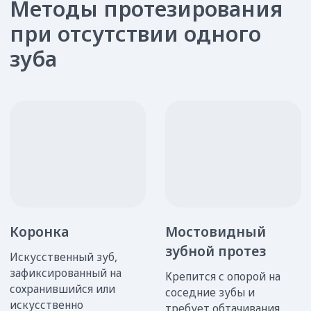
Методы протезирования
при отсутствии
нескольких зубов
Съемные протезы
Несъемные мосты
на 5 зубов и более,
Для реконструкции 3-4
акриловые, нейлоновые,
единиц за раз, требуют
Acry free
наличия опорных зубов