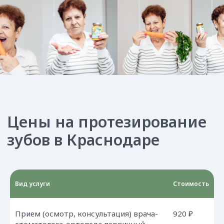
Первичная консультация
Профессиональная гигиена
Терапевтическая стоматология
Эстетическая стоматология
и ортодонтия
Пародонтология
Хирургия
Имплантация
Протезирование
Детская стоматология
Корпоративная стоматология
Стоматология для беременных
Стоматологический туризм
Вид услуги
Стоимость
КЛИНИКА
ПОМОЩЬ
Прием (осмотр, консультация) врача-
920 ₽
Правовая информация
О клинике