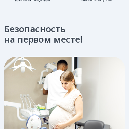
Посещение стоматолога во время
беременности так же важно, как и визиты к
гинекологу. Здоровье полости рта будущей
мамы оказывает значительное влияние на
течение беременности и рождение здорового
ребёнка.
Наши врачи применяют только безопасные
методики и препараты, чтобы обеспечить
качественное лечение и сохранить здоровье
зубов на протяжении всего периода
беременности и грудного вскармливания.
Разрешенные процедуры
по триместрам
1 ТРИМЕСТР
1-12 неделя