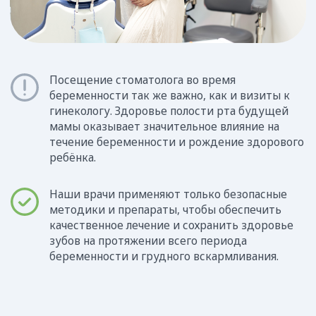
Первый триместр часто сопровождается
симптомами токсикоза, поэтому без острых
показаний лечение не проводят.
Но профилактические осмотры важно
посещать, чтобы сохранить здоровье зубов на
весь срок беременности и время лактации.
Разрешенные процедуры
Профессиональная гигиена
ротовой полости
Удаление зубных отложений без
использования ультразвука
Реминерализационная терапия
Записаться на прием
2 ТРИМЕСТР