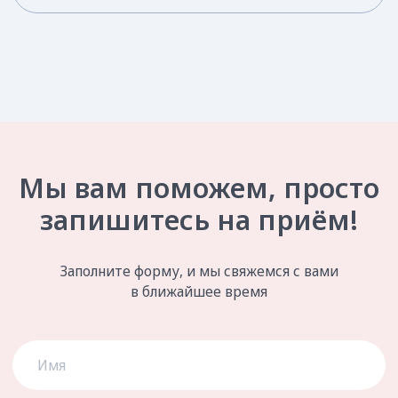
Краснодар, Гамбургская, 16
Eжедневно с 9:00 до 21:00
director@anastasiyterenteva.ru
+7 (861) 25-888-04
УСЛУГИ И ЦЕНЫ
Все услуги
Первичная консультация
Профессиональная гигиена
Терапевтическая стоматология
Эстетическая стоматология
и ортодонтия