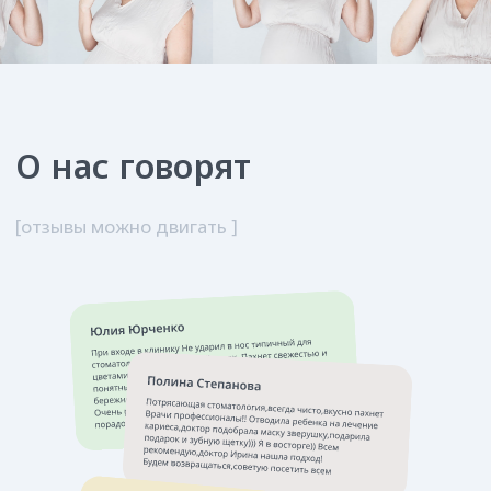
Меры профилактики
стоматологических
заболеваний при беременности
Санация полости рта на этапе
планирования беременности
Регулярные профилактические осмотры у
стоматолога
Ежедневная тщательная гигиена полости
рта с применением пасты, зубной щётки,
зубной нити, ирригатора
Полоскание рта после каждого приёма
пищи и сладких напитков
Полноценное сбалансированное питание с
достаточным содержанием витамина Д,
кальция и фтора
Дополнительный приём витаминных
комплексов с микроэлементами
(по назначению вашего врача)
Нельзя чистить зубы щёткой сразу после
рвоты (а она случается при токсикозе),
желудочный сок ослабляет эмаль,
поэтому достаточно прополоскать рот