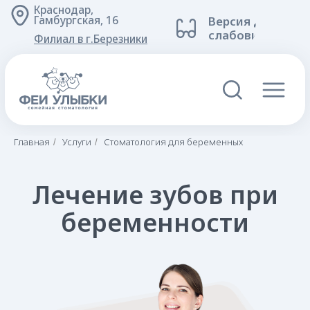
Краснодар,
Версия для
Гамбургская, 16
слабовидящих
Филиал в г.Березники
Лечение зубов при
Главная
Услуги
Стоматология для беременных
/
/
беременности