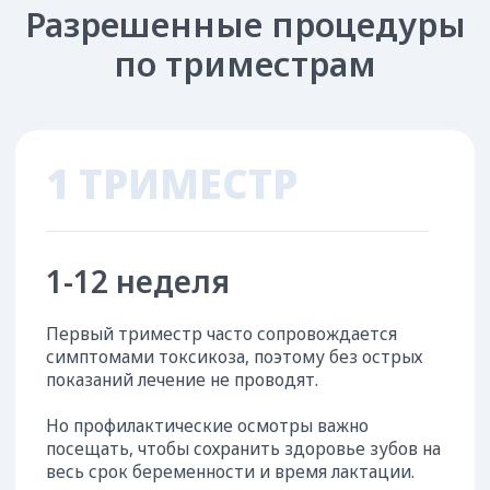
13–24 неделя
Второй триместр — это безопасное время для
большинства процедур и методов лечения в
стоматологии.
Уже появилась плацента, которая защищает
плод от действия лекарственных препаратов.
Разрешенные процедуры
Все виды лечения кариеса и его
осложнений, заболеваний дёсен
Профессиональная гигиена, включая
использование ультразвука
Удаление зубов при их переломах,
травмах или гнойно-воспалительных
процессах
Записаться на прием