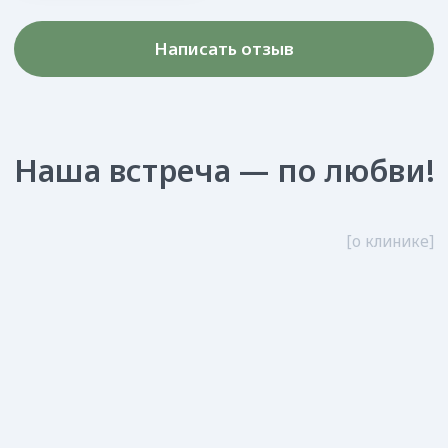
Мы вам поможем, просто
запишитесь на приём!
Заполните форму, и мы свяжемся с вами
в ближайшее время
+7
Я даю ООО «Зубные феи» согласие на обработку указанных