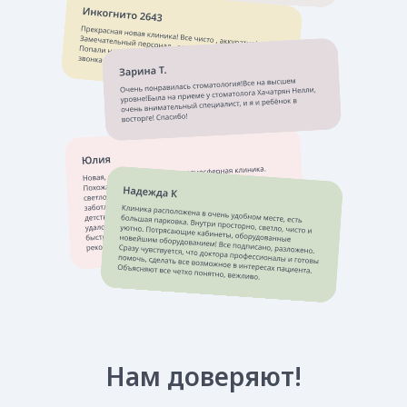
водой
Нужно избавиться от привычки грызть
твёрдые предметы (например, ручки,
карандаши) — это может повредить
эмалевый слой
Ваши феи и волшебники
[врачи клиники]