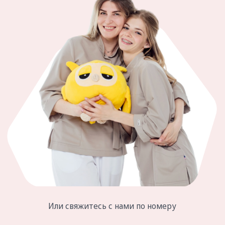
Карта сайта
© 2024 ООО «Зубные Феи»
Лицензия Л041-01167-59/00363180
Все материалы, размещённые на сайте, защищены
авторским правом и запрещены к копированию.
Сайт носит информационный характер и не является
публичной офертой. Медицинские услуги
оказываются на основании договора.
Создание сайта
ИМЕЮТСЯ ПРОТИВОПОКАЗАНИЯ,
ПРОКОНСУЛЬТИРУЙТЕСЬ СО СПЕЦИАЛИСТОМ