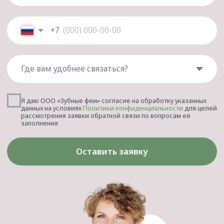
Нам доверяют!
5/5
4,9/5
Оставьте след
в нашей истории!
5/5
Ваша обратная связь
помогает нам
становиться лучше
Написать отзыв