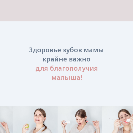
«Феи улыбки» — это команда стоматологов, которые
Здоровье зубов мамы
идут в ногу со временем!
крайне важно
Мы уделяем внимание каждому пациенту на всех
этапах лечения. Особенно мы заботимся о будущих
для благополучия
мамах и их малышах.
малыша!
Для беременных и кормящих мамочек мы создали
дружелюбную и спокойную атмосферу. Нам удалось
объединить высококачественное лечение с
душевным сервисом!
Подробнее о клинике