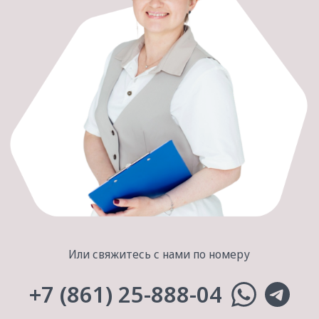
Наша встреча — по любви!
[о клинике]