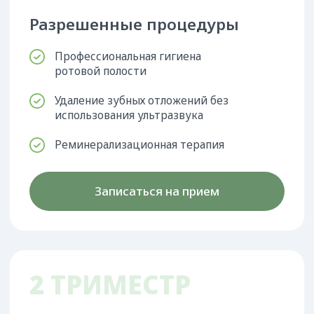
3 ТРИМЕСТР
25–40 неделя
На этом сроке женщина быстро устаёт, ей
трудно длительно находиться в
стоматологическом кресле.
Лечение проводится только по показаниям и в
тех случаях, когда оттягивать его до родов
невозможно.
Разрешенные процедуры
Проводятся все виды процедур, кроме
профессиональной чистки с
использованием ультразвука.
* Сокращается время приёма или делаются
перерывы во время процедур, чтобы мамочка
могла отдохнуть и сменить положение!
Записаться на прием